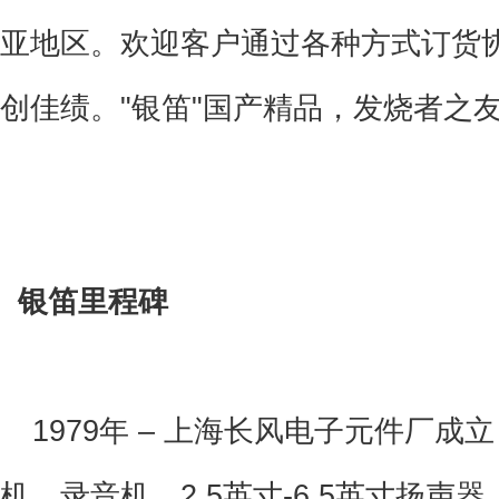
亚地区。欢迎客户通过各种方式订货协
创佳绩。"银笛"国产精品，发烧者之
银笛里程碑
 1979年
– 上海长风电子元件厂成立
机，录音机，2.5英寸-6.5英寸扬声器