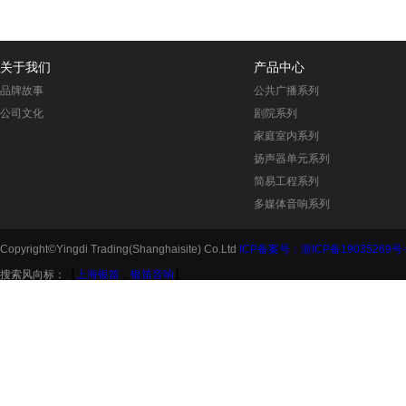
关于我们
产品中心
品牌故事
公共广播系列
公司文化
剧院系列
家庭室内系列
扬声器单元系列
简易工程系列
多媒体音响系列
Copyright©Yingdi Trading(Shanghaisite) Co.Ltd
ICP备案号：浙ICP备19035269号-
搜索风向标：
【
上海银笛
，
银笛音响
】